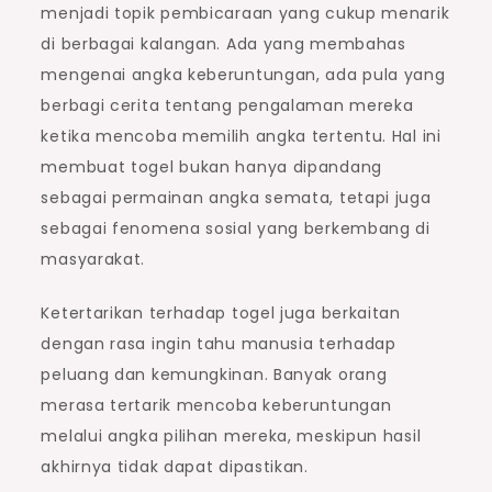
menjadi topik pembicaraan yang cukup menarik
di berbagai kalangan. Ada yang membahas
mengenai angka keberuntungan, ada pula yang
berbagi cerita tentang pengalaman mereka
ketika mencoba memilih angka tertentu. Hal ini
membuat togel bukan hanya dipandang
sebagai permainan angka semata, tetapi juga
sebagai fenomena sosial yang berkembang di
masyarakat.
Ketertarikan terhadap togel juga berkaitan
dengan rasa ingin tahu manusia terhadap
peluang dan kemungkinan. Banyak orang
merasa tertarik mencoba keberuntungan
melalui angka pilihan mereka, meskipun hasil
akhirnya tidak dapat dipastikan.