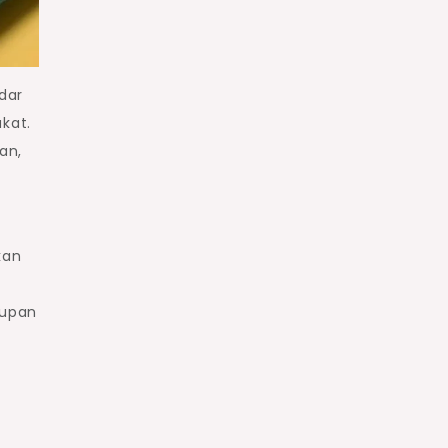
dar
kat.
an,
s
kan
dupan