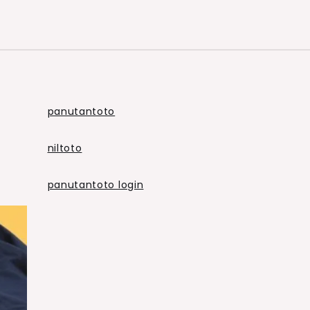
panutantoto
niltoto
panutantoto login